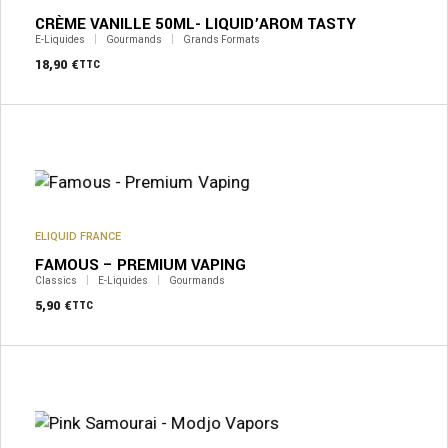
CRÈME VANILLE 50ML- LIQUID’AROM TASTY
E-Liquides
Gourmands
Grands Formats
18,90
€
TTC
Ce
produit
a
plusieurs
variations.
Les
options
peuvent
ELIQUID FRANCE
être
FAMOUS – PREMIUM VAPING
choisies
sur
Classics
E-Liquides
Gourmands
la
5,90
€
TTC
page
du
produit