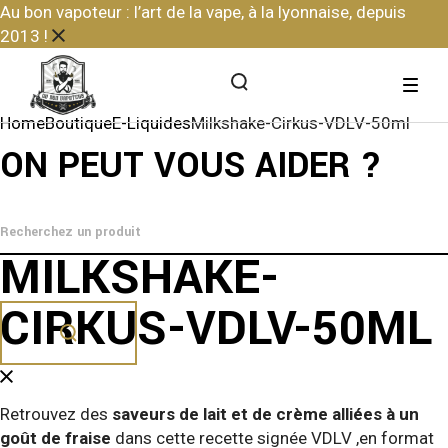
Skip
Au bon vapoteur : l’art de la vape, à la lyonnaise, depuis
to
2013 !
the
content
Home
Boutique
E-Liquides
Milkshake-Cirkus-VDLV-50ml
ON PEUT VOUS AIDER ?
MILKSHAKE-
CIRKUS-VDLV-50ML
Retrouvez des
saveurs de lait et de crème alliées à un
goût de fraise
dans cette recette signée VDLV ,en format