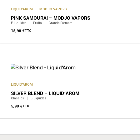
LIQUID’AROM
MODJO VAPORS
PINK SAMOURAI – MODJO VAPORS
E-Liquides
Fruits
Grands Formats
18,90
€
TTC
Ce
produit
a
plusieurs
variations.
Les
options
peuvent
LIQUID’AROM
être
SILVER BLEND – LIQUID’AROM
choisies
sur
Classics
E-Liquides
la
5,90
€
TTC
page
du
produit