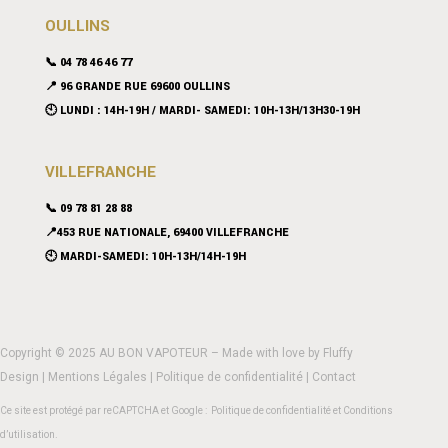
OULLINS
📞 04 78 46 46 77
📍 96 GRANDE RUE 69600 OULLINS
🕙 LUNDI : 14H-19H / MARDI- SAMEDI: 10H-13H/13H30-19H
VILLEFRANCHE
📞 09 78 81 28 88
📍453 RUE NATIONALE, 69400 VILLEFRANCHE
🕙 MARDI-SAMEDI: 10H-13H/14H-19H
Copyright © 2025 AU BON VAPOTEUR – Made with love by
Fluffy
Design
|
Mentions Légales
|
Politique de confidentialité
|
Contact
Ce site est protégé par reCAPTCHA et Google :
Politique de confidentialité
et
Conditions
d’utilisation
.