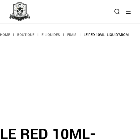
Skip
to
the
content
HOME
BOUTIQUE
E-LIQUIDES
FRAIS
LE RED 10ML- LIQUID’AROM
LE RED 10ML-