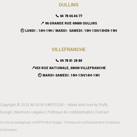
OULLINS
📞 04 78 46 46 77
📍 96 GRANDE RUE 69600 OULLINS
🕙 LUNDI : 14H-19H / MARDI- SAMEDI: 10H-13H/13H30-19H
VILLEFRANCHE
📞 09 78 81 28 88
📍453 RUE NATIONALE, 69400 VILLEFRANCHE
🕙 MARDI-SAMEDI: 10H-13H/14H-19H
Copyright © 2025 AU BON VAPOTEUR – Made with love by
Fluffy
Design
|
Mentions Légales
|
Politique de confidentialité
|
Contact
Ce site est protégé par reCAPTCHA et Google :
Politique de confidentialité
et
Conditions
d’utilisation
.