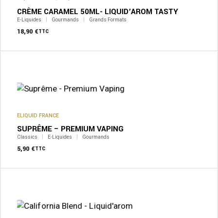
CRÈME CARAMEL 50ML- LIQUID’AROM TASTY
E-Liquides
Gourmands
Grands Formats
18,90
€
TTC
Ce
produit
a
plusieurs
variations.
Les
options
peuvent
ELIQUID FRANCE
être
SUPRÊME – PREMIUM VAPING
choisies
sur
Classics
E-Liquides
Gourmands
la
5,90
€
TTC
page
du
produit
Ce
produit
a
plusieurs
variations.
Les