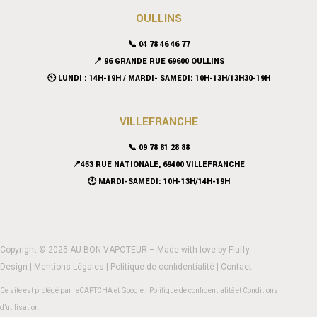
OULLINS
📞 04 78 46 46 77
📍 96 GRANDE RUE 69600 OULLINS
🕙 LUNDI : 14H-19H / MARDI- SAMEDI: 10H-13H/13H30-19H
VILLEFRANCHE
📞 09 78 81 28 88
📍453 RUE NATIONALE, 69400 VILLEFRANCHE
🕙 MARDI-SAMEDI: 10H-13H/14H-19H
Copyright © 2025 AU BON VAPOTEUR – Made with love by
Fluffy
Design
|
Mentions Légales
|
Politique de confidentialité
|
Contact
Ce site est protégé par reCAPTCHA et Google :
Politique de confidentialité
et
Conditions
d’utilisation
.