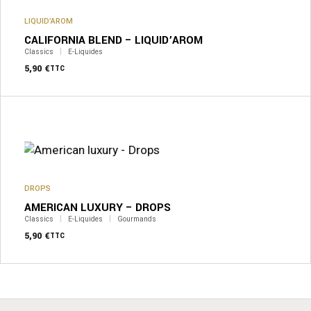
options
peuvent
LIQUID’AROM
être
CALIFORNIA BLEND – LIQUID’AROM
choisies
sur
Classics
E-Liquides
la
5,90
€
TTC
page
du
produit
Ce
produit
a
plusieurs
variations.
Les
options
peuvent
DROPS
être
AMERICAN LUXURY – DROPS
choisies
sur
Classics
E-Liquides
Gourmands
la
5,90
€
TTC
page
du
produit