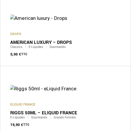
produit
a
plusieurs
variations.
Les
options
peuvent
DROPS
être
AMERICAN LUXURY – DROPS
choisies
sur
Classics
E-Liquides
Gourmands
la
5,90
€
TTC
page
du
produit
ELIQUID FRANCE
RIGGS 50ML – ELIQUID FRANCE
E-Liquides
Gourmands
Grands Formats
19,90
€
TTC