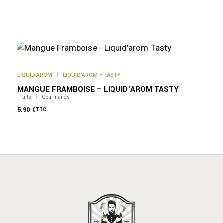
Ce
produit
a
plusieurs
variations.
Les
options
peuvent
LIQUID’AROM
LIQUID’AROM – TASTY
être
MANGUE FRAMBOISE – LIQUID’AROM TASTY
choisies
sur
Fruits
Gourmands
la
5,90
€
TTC
page
du
produit