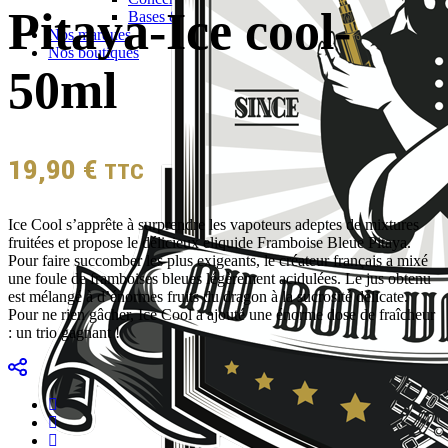
Pitaya-Ice cool-
Bases & boosters
Nos marques
Nos boutiques
50ml
19,90
€
TTC
Ice Cool s’apprête à surprendre les vapoteurs adeptes de mixtures
fruitées et propose le délicieux eliquide Framboise Bleue Pitaya.
Pour faire succomber les plus exigeants, le créateur français a mixé
une foule de framboises bleues légèrement acidulées. Le jus obtenu
est mélangé à d’énormes fruits du dragon à la sucrosité délicate.
Pour ne rien gâcher, Ice Cool a ajouté une énorme dose de fraîcheur
: un trio gagnant !