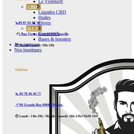
Le Végétol®
CBD
Liquides CBD
Huiles
Divers
📞09 87 02 87 36
D.I.Y
Concentrés
📍
1 Rue Victor Hugo 69250 Neuville
Bases & boosters
Nos marques
🕙 Mardi-Samedi: 10h-19h
Nos boutiques
Oullins
📞 04 78 46 46 77
📍 96 Grande Rue 69600 Oullins
🕙 Lundi : 14h-19h / Mardi- Samedi: 10h-13h/13h30-19h