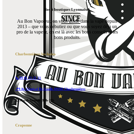
Nos 6 boutiques Lyonnaises
Au Bon Vapoteur, on vous guide dans la vape depuis
2013 – que vous débutiez ou que vous soyez déjà un
pro de la vapeur, on est là avec les bons conseils et les
bons produits.
Charbonnières les bains
📞 09 81 71 21 21
📍9 Av. Général De Gaulle 69260 Charbonnières
🕙 Mardi-Samedi: 10h-19h
Craponne