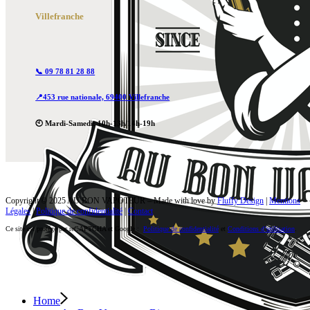
Villefranche
📞 09 78 81 28 88
📍453 rue nationale, 69400 Villefranche
🕙 Mardi-Samedi: 10h-13h/14h-19h
Copyright © 2025 AU BON VAPOTEUR – Made with love by
Fluffy Design
|
Mentions
Légales
|
Politique de confidentialité
|
Contact
Ce site est protégé par reCAPTCHA et Google :
Politique de confidentialité
et
Conditions d’utilisation
.
Home