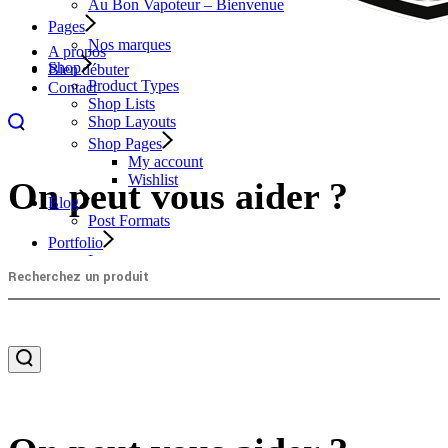
Au Bon Vapoteur – Bienvenue
Pages
Nos marques
A propos
Shop
Bien débuter
Product Types
Contact
Shop Lists
Shop Layouts
Shop Pages
My account
Wishlist
On peut vous aider ?
Blog
Post Formats
Portfolio
Layouts
Single Types