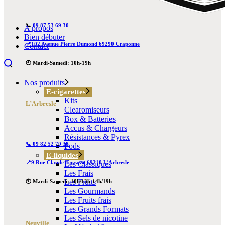
📞
09 87 53 69 30
A propos
Bien débuter
📍102 Avenue Pierre Dumond 69290 Craponne
Contact
🕙 Mardi-Samedi: 10h-19h
Nos produits
E-cigarettes
Kits
L’Arbresle
Clearomiseurs
Box & Batteries
Accus & Chargeurs
Résistances & Pyrex
📞 09 82 52 70 38
Pods
E-liquides
📍9 Rue Claude Terrasse 69210 L’Arbresle
Les Classiques
Les Frais
Les Fruits
🕙 Mardi-Samedi: 10h/13h-14h/19h
Les Gourmands
Les Fruits frais
Les Grands Formats
Les Sels de nicotine
Neuville