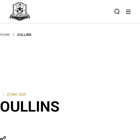
Skip
to
the
content
HOME
OULLINS
22 MAI 2025
OULLINS