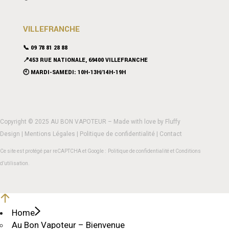
VILLEFRANCHE
📞 09 78 81 28 88
📍453 RUE NATIONALE, 69400 VILLEFRANCHE
🕙 MARDI-SAMEDI: 10H-13H/14H-19H
Copyright © 2025 AU BON VAPOTEUR – Made with love by
Fluffy
Design
|
Mentions Légales
|
Politique de confidentialité
|
Contact
Ce site est protégé par reCAPTCHA et Google :
Politique de confidentialité
et
Conditions
d’utilisation
.
Home
Au Bon Vapoteur – Bienvenue