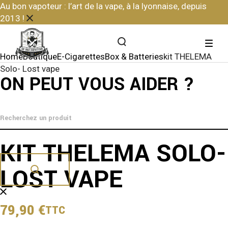
Skip
Au bon vapoteur : l’art de la vape, à la lyonnaise, depuis
to
2013 !
the
content
Home
Boutique
E-Cigarettes
Box & Batteries
kit THELEMA
Solo- Lost vape
ON PEUT VOUS AIDER ?
KIT THELEMA SOLO-
LOST VAPE
79,90
€
TTC