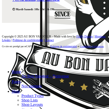
📍453 rue nationale, 69400 Villefranche
🕙 Mardi-Samedi: 10h-13h/14h-19h
Copyright © 2025 AU BON VAPOTEUR – Made with love by
Fluffy Design
|
Mentions
Légales
|
Politique de confidentialité
|
Contact
Ce site est protégé par reCAPTCHA et Google :
Politique de confidentialité
et
Conditions d’utilisation
.
Home
Au Bon Vapoteur – Bienvenue
Pages
Nos marques
Shop
Product Types
Shop Lists
Shop Layouts