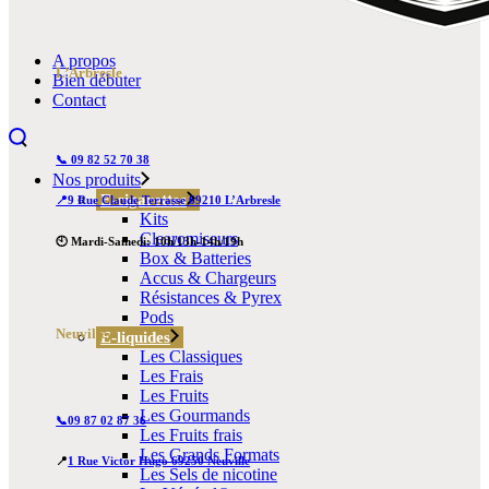
A propos
L’Arbresle
Bien débuter
Contact
📞 09 82 52 70 38
Nos produits
E-cigarettes
📍9 Rue Claude Terrasse 69210 L’Arbresle
Kits
Clearomiseurs
🕙 Mardi-Samedi: 10h/13h-14h/19h
Box & Batteries
Accus & Chargeurs
Résistances & Pyrex
Pods
Neuville
E-liquides
Les Classiques
Les Frais
Les Fruits
Les Gourmands
📞09 87 02 87 36
Les Fruits frais
Les Grands Formats
📍
1 Rue Victor Hugo 69250 Neuville
Les Sels de nicotine