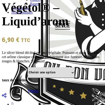
Végétol® –
Bases & boosters
Nos marques
Nos boutiques
Liquid’arom
6,90
€
TTC
Le silver blend décliné en base végétale. Puissant et doux a la fois ,
cet arôme classique convient parfaitement aux fumeurs de blondes
rouges & blanches. Un must!
taux de nicotine
Effacer