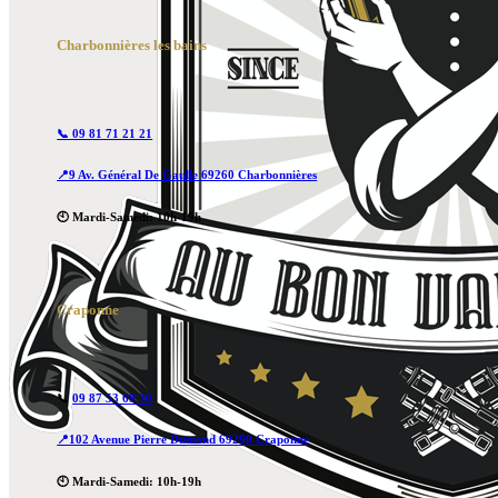
Charbonnières les bains
📞 09 81 71 21 21
📍9 Av. Général De Gaulle 69260 Charbonnières
🕙 Mardi-Samedi: 10h-19h
Craponne
📞
09 87 53 69 30
📍102 Avenue Pierre Dumond 69290 Craponne
🕙 Mardi-Samedi: 10h-19h