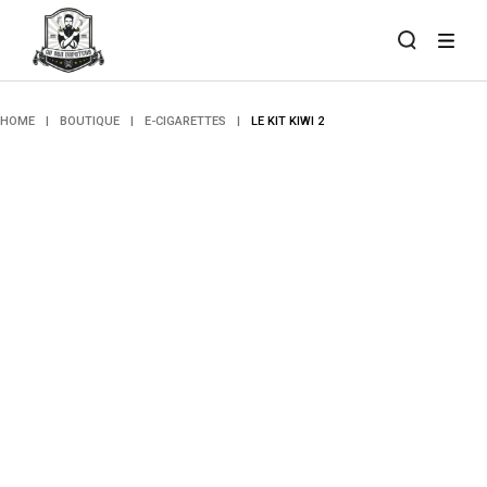
Skip
to
the
content
HOME
BOUTIQUE
E-CIGARETTES
LE KIT KIWI 2