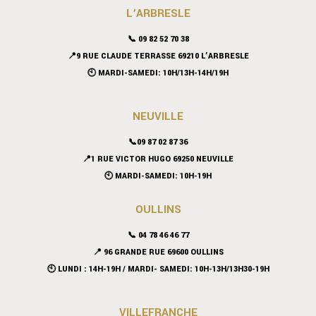
L’ARBRESLE
📞 09 82 52 70 38
📍9 RUE CLAUDE TERRASSE 69210 L’ARBRESLE
🕙 MARDI-SAMEDI: 10H/13H-14H/19H
NEUVILLE
📞09 87 02 87 36
📍
1 RUE VICTOR HUGO 69250 NEUVILLE
🕙 MARDI-SAMEDI: 10H-19H
OULLINS
📞 04 78 46 46 77
📍 96 GRANDE RUE 69600 OULLINS
🕙 LUNDI : 14H-19H / MARDI- SAMEDI: 10H-13H/13H30-19H
VILLEFRANCHE