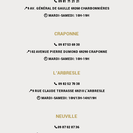
📞 09 81 71 21 21
📍9 AV. GÉNÉRAL DE GAULLE 69260 CHARBONNIÈRES
🕙 MARDI-SAMEDI: 10H-19H
CRAPONNE
📞
09 87 53 69 30
📍102 AVENUE PIERRE DUMOND 69290 CRAPONNE
🕙 MARDI-SAMEDI: 10H-19H
L’ARBRESLE
📞 09 82 52 70 38
📍9 RUE CLAUDE TERRASSE 69210 L’ARBRESLE
🕙 MARDI-SAMEDI: 10H/13H-14H/19H
NEUVILLE
📞09 87 02 87 36