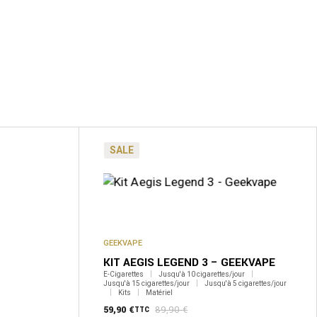
SALE
GEEKVAPE
KIT AEGIS LEGEND 3 – GEEKVAPE
E-Cigarettes
Jusqu'à 10 cigarettes/jour
Jusqu'à 15 cigarettes/jour
Jusqu'à 5 cigarettes/jour
Kits
Matériel
59,90
€
89,90
€
TTC
Le
Le