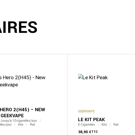
AIRES
 HERO 2(H45) – NEW
GEEKVAPE
 GEEKVAPE
LE KIT PEAK
Jusqu'à 10 cigarettes/jour
ttes/jour
Kits
Pod
E-Cigarettes
Kits
Pod
38,90
€
TTC