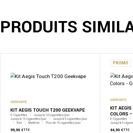
PRODUITS SIMIL
PROMO
GEEKVAPE
GEEKVAPE
KIT AEGIS
KIT AEGIS TOUCH T200 GEEKVAPE
COLORS –
E-Cigarettes
Jusqu'à 10 cigarettes/jour
Jusqu'à 15 cigarettes/jour
Jusqu'à 5 cigarettes/jour
E-Cigarettes
Kits
Matériel
Plus de 15 cigarettes/jour
Jusqu'à 5 cigare
99,90
€
44,90
€
TTC
TTC