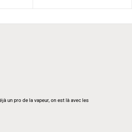
prix
prix
initial
actuel
était :
est :
89,90 €.
59,90 €.
 un pro de la vapeur, on est là avec les