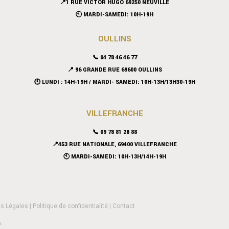
📍
1 RUE VICTOR HUGO 69250 NEUVILLE
🕙 MARDI-SAMEDI: 10H-19H
OULLINS
📞 04 78 46 46 77
📍 96 GRANDE RUE 69600 OULLINS
🕙 LUNDI : 14H-19H / MARDI- SAMEDI: 10H-13H/13H30-19H
VILLEFRANCHE
📞 09 78 81 28 88
📍453 RUE NATIONALE, 69400 VILLEFRANCHE
🕙 MARDI-SAMEDI: 10H-13H/14H-19H
s Légales
|
Politique de confidentialité
|
Contact
n
.