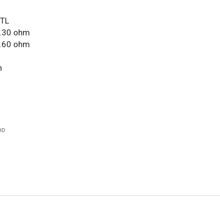
MTL
0.30 ohm
0.60 ohm
n
OD