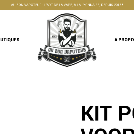
AU BON VAPOTEUR : L’ART DE LA VAPE, À LA LYONNAISE, DEPUIS 2013 !
OUTIQUES
A PROP
KIT 