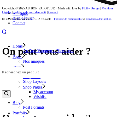
Copyright © 2025 AU BON VAPOTEUR – Made with love by
Fluffy Design
|
Mentions
Légales
|
Politique de confidentialité
|
Contact
A propos
Bien débuter
Ce site est protégé par reCAPTCHA et Google :
Politique de confidentialité
et
Conditions d’utilisation
.
Contact
Home
On peut vous aider ?
Au Bon Vapoteur – Bienvenue
Pages
Nos marques
Shop
Product Types
Shop Lists
Shop Layouts
Shop Pages
My account
Wishlist
Blog
Post Formats
Portfolio