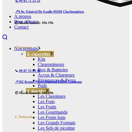
📞 09 81 71 21 21
📍9 Av. Général De Gaulle 69260 Charbonnières
A propos
Bien débuter
🕙 Mardi-Samedi: 10h-19h
Contact
Craponne
Nos produits
E-cigarettes
Kits
Clearomiseurs
Box & Batteries
📞
09 87 53 69 30
Accus & Chargeurs
Résistances & Pyrex
📍102 Avenue Pierre Dumond 69290 Craponne
Pods
E-liquides
🕙 Mardi-Samedi: 10h-19h
Les Classiques
Les Frais
Les Fruits
Les Gourmands
L’Arbresle
Les Fruits frais
Les Grands Formats
Les Sels de nicotine