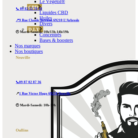
Le Végétol®
CBD
📞 09 82 52 70 38
Liquides CBD
Huiles
📍9 Rue Claude Terrasse 69210 L’Arbresle
Divers
D.I.Y
🕙 Mardi-Samedi: 10h/13h-14h/19h
Concentrés
Bases & boosters
Nos marques
Nos boutiques
Neuville
📞09 87 02 87 36
📍
1 Rue Victor Hugo 69250 Neuville
🕙 Mardi-Samedi: 10h-19h
Oullins