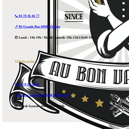
📞 04 78 46 46 77
📍 96 Grande Rue 69600 Oullins
🕙 Lundi : 14h-19h / Mardi- Samedi: 10h-13h/13h30-19h
Villefranche
📞 09 78 81 28 88
📍453 rue nationale, 69400 Villefranche
🕙 Mardi-Samedi: 10h-13h/14h-19h