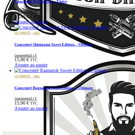
Concentré Red Astaire – Tjuice
Concentrés
D.I.Y.
15,90
€
TTC
Ajouter au panier
ULTIMATE – A&L
Concentré Shinigami Sweet Edition – Ultimate
Concentrés
D.I.Y.
15,90
€
TTC
Ajouter au panier
ULTIMATE – A&L
Concentré Ragnarok Sweet Edition – Ultimate
Concentrés
D.I.Y.
15,90
€
TTC
Ajouter au panier