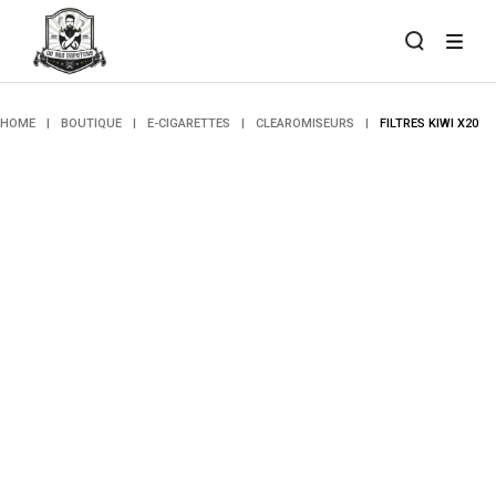
Skip
to
the
content
HOME
BOUTIQUE
E-CIGARETTES
CLEAROMISEURS
FILTRES KIWI X20