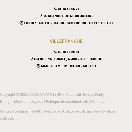
📞 04 78 46 46 77
📍 96 GRANDE RUE 69600 OULLINS
🕙 LUNDI : 14H-19H / MARDI- SAMEDI: 10H-13H/13H30-19H
VILLEFRANCHE
📞 09 78 81 28 88
📍453 RUE NATIONALE, 69400 VILLEFRANCHE
🕙 MARDI-SAMEDI: 10H-13H/14H-19H
Copyright © 2025 AU BON VAPOTEUR – Made with love by
Fluffy
Design
|
Mentions Légales
|
Politique de confidentialité
|
Contact
Ce site est protégé par reCAPTCHA et Google :
Politique de confidentialité
et
Conditions
d’utilisation
.