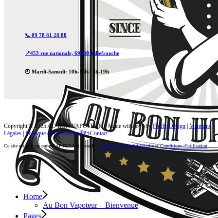
📞 09 78 81 28 88
📍453 rue nationale, 69400 Villefranche
🕙 Mardi-Samedi: 10h-13h/14h-19h
Copyright © 2025 AU BON VAPOTEUR – Made with love by
Fluffy Design
|
Mentions
Légales
|
Politique de confidentialité
|
Contact
Ce site est protégé par reCAPTCHA et Google :
Politique de confidentialité
et
Conditions d’utilisation
.
Home
Au Bon Vapoteur – Bienvenue
Pages