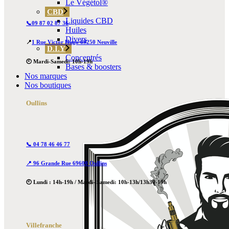
Le Végétol®
CBD
Liquides CBD
📞09 87 02 87 36
Huiles
Divers
📍
1 Rue Victor Hugo 69250 Neuville
D.I.Y
Concentrés
🕙 Mardi-Samedi: 10h-19h
Bases & boosters
Nos marques
Nos boutiques
Oullins
📞 04 78 46 46 77
📍 96 Grande Rue 69600 Oullins
🕙 Lundi : 14h-19h / Mardi- Samedi: 10h-13h/13h30-19h
Villefranche