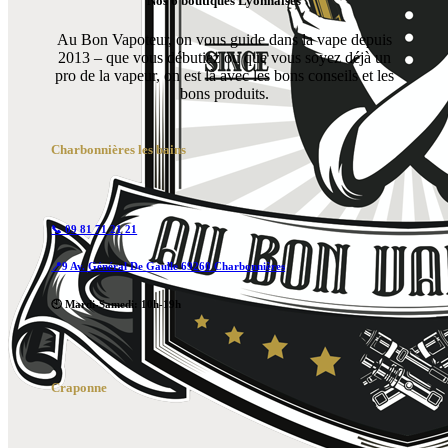
Nos 6 boutiques Lyonnaises
Au Bon Vapoteur, on vous guide dans la vape depuis
2013 – que vous débutiez ou que vous soyez déjà un
pro de la vapeur, on est là avec les bons conseils et les
bons produits.
Charbonnières les bains
📞 09 81 71 21 21
📍9 Av. Général De Gaulle 69260 Charbonnières
🕙 Mardi-Samedi: 10h-19h
Craponne