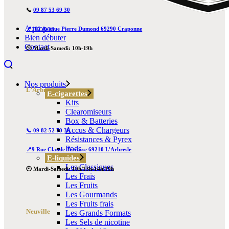
📞
09 87 53 69 30
A propos
📍102 Avenue Pierre Dumond 69290 Craponne
Bien débuter
Contact
🕙 Mardi-Samedi: 10h-19h
Nos produits
L’Arbresle
E-cigarettes
Kits
Clearomiseurs
Box & Batteries
Accus & Chargeurs
📞 09 82 52 70 38
Résistances & Pyrex
Pods
📍9 Rue Claude Terrasse 69210 L’Arbresle
E-liquides
Les Classiques
🕙 Mardi-Samedi: 10h/13h-14h/19h
Les Frais
Les Fruits
Les Gourmands
Les Fruits frais
Neuville
Les Grands Formats
Les Sels de nicotine