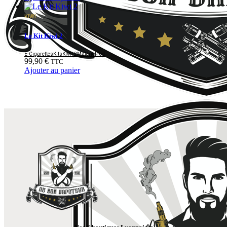
KIWI
Le Kit Kiwi 2
E-Cigarettes
Kits
KIWI 2
Matériel
Pod
99,90
€
TTC
Ajouter au panier