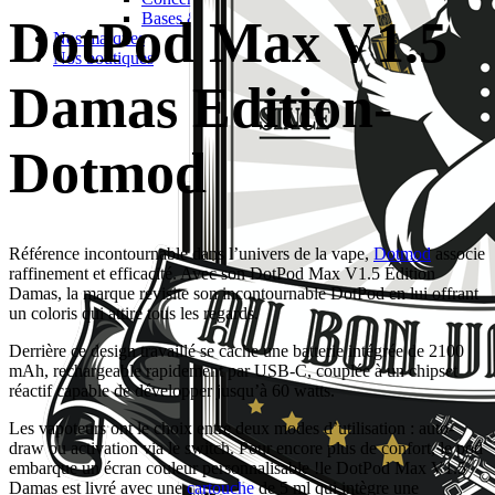
Bases & boosters
DotPod Max V1.5
Nos marques
Nos boutiques
Damas Edition-
Dotmod
Référence incontournable dans l’univers de la vape,
Dotmod
associe
raffinement et efficacité. Avec son DotPod Max V1.5 Édition
Damas, la marque revisite son incontournable DotPod en lui offrant
un coloris qui attire tous les regards.
Derrière ce design travaillé se cache une batterie intégrée de 2100
mAh, rechargeable rapidement par USB-C, couplée à un chipset
réactif capable de développer jusqu’à 60 watts.
Les vapoteurs ont le choix entre deux modes d’utilisation : auto-
draw ou activation via le switch. Pour encore plus de confort, le pod
embarque un écran couleur personnalisable !le DotPod Max V1.5
Damas est livré avec une
cartouche
de 5 ml qui intègre une